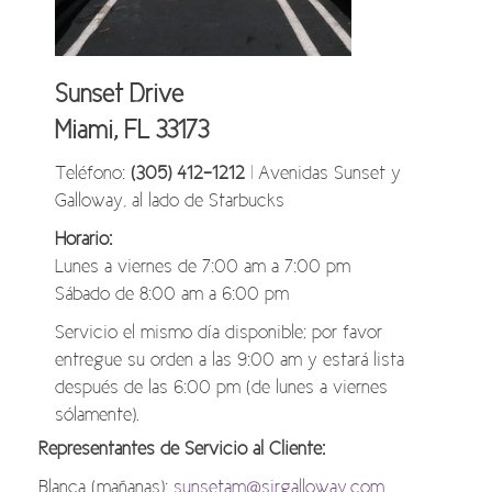
Sunset Drive
Miami, FL 33173
Teléfono:
(305) 412-1212
| Avenidas Sunset y
Galloway, al lado de Starbucks
Horario:
Lunes a viernes de 7:00 am a 7:00 pm
Sábado de 8:00 am a 6:00 pm
Servicio el mismo día disponible; por favor
entregue su orden a las 9:00 am y estará lista
después de las 6:00 pm (de lunes a viernes
sólamente).
Representantes de Servicio al Cliente:
Blanca (mañanas):
sunsetam@sirgalloway.com