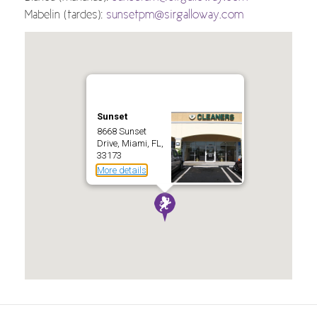
Mabelin (tardes):
sunsetpm@sirgalloway.com
Sunset
8668 Sunset
Drive, Miami, FL,
33173
More details