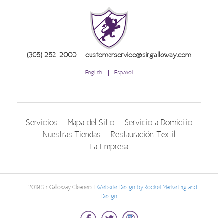
-
(305) 252-2000
customerservice@sirgalloway.com
English
Español
Servicios
Mapa del Sitio
Servicio a Domicilio
Nuestras Tiendas
Restauración Textil
La Empresa
© 2019 Sir Galloway Cleaners |
Website Design by Rocket Marketing and
Design